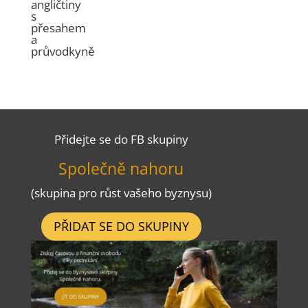
angličtiny
s
přesahem
a
průvodkyně
Přidejte se do FB skupiny
Společně nahoru
(skupina pro růst vašeho byznysu)
PŘIDAT SE DO SKUPINY