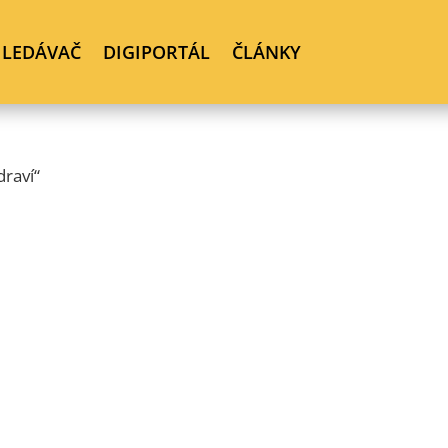
HLEDÁVAČ
DIGIPORTÁL
ČLÁNKY
draví“