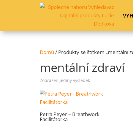
VY
Domů
/ Produkty se štítkem „mentální z
mentální zdraví
Zobrazen jediný výsledek
Petra Peyer – Breathwork
Facilitátorka