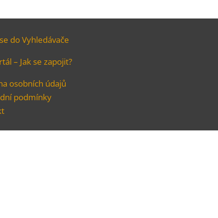
 se do Vyhledávače
tál – Jak se zapojit?
na osobních údajů
dní podmínky
kt