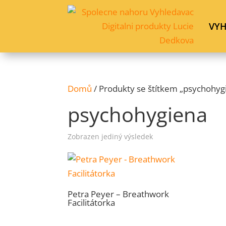
VY
Domů
/ Produkty se štítkem „psychohyg
psychohygiena
Zobrazen jediný výsledek
Petra Peyer – Breathwork
Facilitátorka