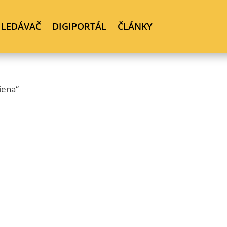
HLEDÁVAČ
DIGIPORTÁL
ČLÁNKY
iena“